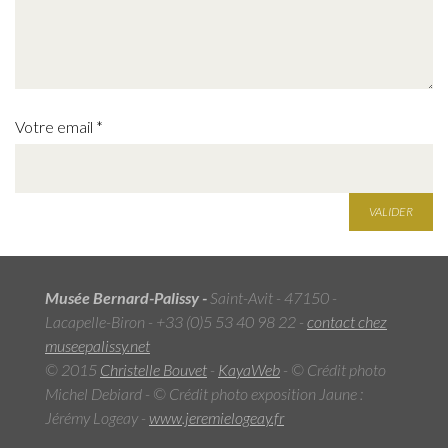
Votre email
*
VALIDER
Musée Bernard-Palissy -
Saint-Avit - 47150 -
Lacapelle-Biron -
+33 (0)5 53 40 98 22 -
contact
chez
museepalissy.net
© 2015
Christelle Bouvet
-
KayaWeb
- © Crédit photo
Michel Debiard - © Crédit photo exposition Jaune :
Jérémy Logeay -
www.jeremielogeay.fr