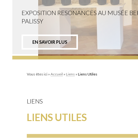
EXPOSITION RESONANCES AU MUSÉE B
PALISSY
EN SAVOIR PLUS
Vous êtes ici »
Accueil
»
Liens
»
Liens Utiles
LIENS
LIENS UTILES