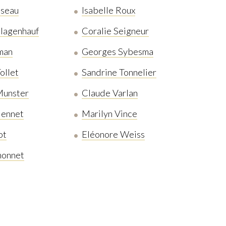
sseau
Isabelle Roux
hlagenhauf
Coralie Seigneur
man
Georges Sybesma
ollet
Sandrine Tonnelier
Munster
Claude Varlan
iennet
Marilyn Vince
ot
Eléonore Weiss
monnet