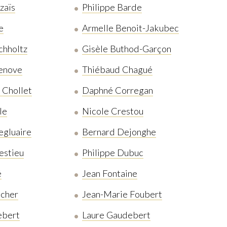
zaïs
Philippe Barde
e
Armelle Benoit-Jakubec
chholtz
Gisèle Buthod-Garçon
enove
Thiébaud Chagué
 Chollet
Daphné Corregan
le
Nicole Crestou
gluaire
Bernard Dejonghe
estieu
Philippe Dubuc
é
Jean Fontaine
scher
Jean-Marie Foubert
ebert
Laure Gaudebert