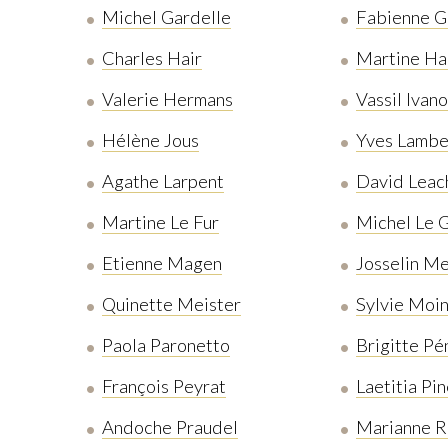
Michel Gardelle
Fabienne G
Charles Hair
Martine Ha
Valerie Hermans
Vassil Ivano
Hélène Jous
Yves Lamb
Agathe Larpent
David Leac
Martine Le Fur
Michel Le G
Etienne Magen
Josselin Me
Quinette Meister
Sylvie Moi
Paola Paronetto
Brigitte Pé
François Peyrat
Laetitia Pi
Andoche Praudel
Marianne 