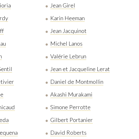
ioria
Jean Girel
rdy
Karin Heeman
ff
Jean Jacquinot
eau
Michel Lanos
h
Valérie Lebrun
entil
Jean et Jacqueline Lerat
tivier
Daniel de Montmollin
ne
Akashi Murakami
nicaud
Simone Perrotte
neda
Gilbert Portanier
Requena
David Roberts