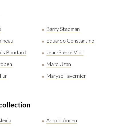
e
é
Barry Stedman
mineau
Eduardo Constantino
is Bourlard
Jean-Pierre Viot
iroben
Marc Uzan
 Fur
Maryse Tavernier
collection
lexia
Arnold Annen